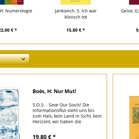
 H: Numerologie
Jankovich, S: Ich war
Geise, G
klinisch tot
22,00 € *
15,80 € *
9
Boës, H: Nur Mut!
S.O.S. - Save Our Souls! Die
Informationsflut steht uns bis
zum Hals, kein Land in Sicht, kein
Horizont, wir haben die
Orientierung verloren. Ohne
Leuchtturm und Leitstern
19,80 € *
versinken wir in Anpassung und