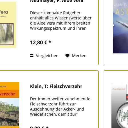
Neumayer, P: Aloe Vera
Dieser kompakte Ratgeber
enthält alles Wissenswerte über
die Aloe Vera mit ihrem breiten
Wirkungsspektrum und ihren
vielfältigen innerlichen und
äußerlichen
12,80 € *
Anwendungsmöglichkeiten. Das
Beschwerderegister von A - Z
sowie viele Tipps und...
Vergleichen
Merken
Klein, T: Fleischverzehr
Der immer weiter zunehmende
Fleischverzehr führt zur
Ausdehnung der Acker- und
Weideflächen, damit zur
Vernichtung von Wäldern und
natürlichen Ökosystemen überall