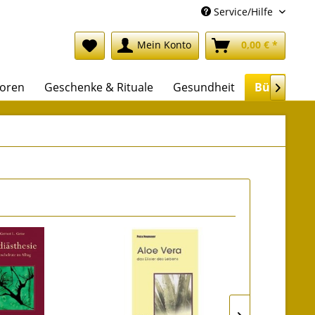
Service/Hilfe
Mein Konto
0,00 € *
soren
Geschenke & Rituale
Gesundheit
Bücher
