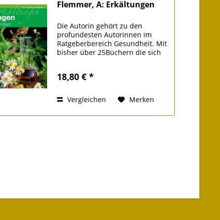
Flemmer, A: Erkältungen
Die Autorin gehört zu den
profundesten Autorinnen im
Ratgeberbereich Gesundheit. Mit
bisher über 25Büchern die sich
in vielen Jahren zu wahren Best- /
Longsellern entwickelt haben
18,80 € *
Welche Heilkräuter helfen
besonders gut? Kann man...
Vergleichen
Merken