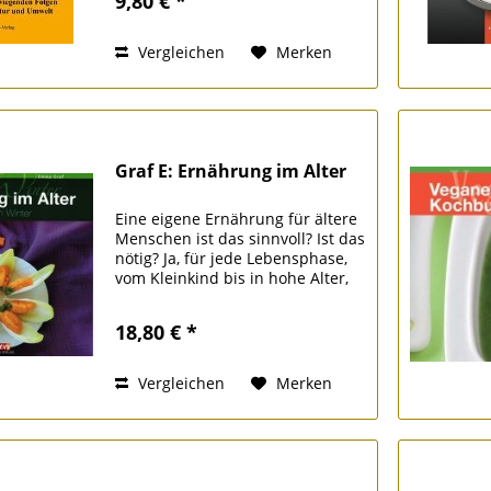
9,80 € *
auf der Erde, zu Artensterben, zu
Überweidung und Bodenerosion,
zur...
Vergleichen
Merken
Graf E: Ernährung im Alter
Eine eigene Ernährung für ältere
Menschen ist das sinnvoll? Ist das
nötig? Ja, für jede Lebensphase,
vom Kleinkind bis in hohe Alter,
gibt es eine eigene auf das
jeweilige Alter abgestimmte
18,80 € *
richtige Ernährung. Die
Stoffwechselvorgänge...
Vergleichen
Merken