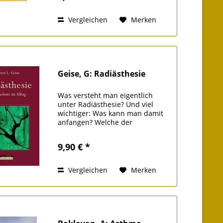
Vergleichen
Merken
Geise, G: Radiästhesie
Was versteht man eigentlich
unter Radiästhesie? Und viel
wichtiger: Was kann man damit
anfangen? Welche der
mannigfaltigen Werkzeuge
brauche ich? Was ist eine Rute,
9,90 € *
was ist eine Mute? Diese und
weitere Fragen beantwortet der
Autor leicht...
Vergleichen
Merken