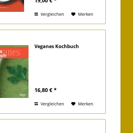
19,00 € *
dass schon nach einem Jahr eine
weitere Auflage...
Vergleichen
Merken
Veganes Kochbuch
16,80 € *
Vergleichen
Merken