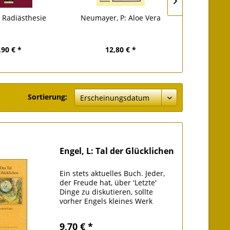
: Radiästhesie
Neumayer, P: Aloe Vera
Lay, P: Enz
En
,90 € *
12,80 € *
21,
Sortierung:
Engel, L: Tal der Glücklichen
Ein stets aktuelles Buch. Jeder,
der Freude hat, über 'Letzte'
Dinge zu diskutieren, sollte
vorher Engels kleines Werk
gelesen haben.
9,70 € *