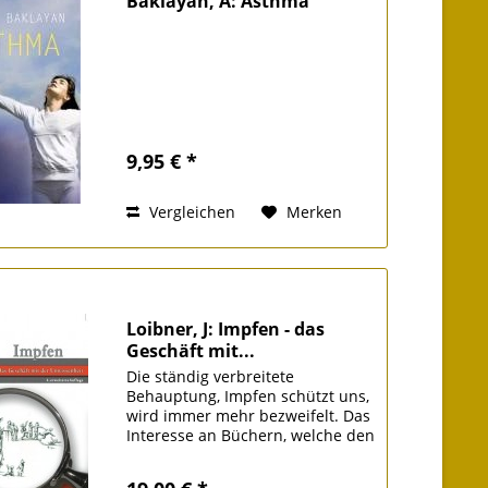
Baklayan, A: Asthma
9,95 € *
Vergleichen
Merken
Loibner, J: Impfen - das
Geschäft mit...
Die ständig verbreitete
Behauptung, Impfen schützt uns,
wird immer mehr bezweifelt. Das
Interesse an Büchern, welche den
Sinn des Impfens in Frage stellen,
nimmt zu. So ist es zu verstehen,