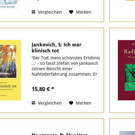
Rückzug und vergessen, dass
Angst...
Vergleichen
Merken
Jankovich, S: Ich war
klinisch tot
'Der Tod, mein schönstes Erlebnis
...' - so fasst Stefan von Jankovich
seinen Bericht einer
Nahtoderfahrung zusammen. Er
war nach einem Unfall über fünf
Minuten klinisch tot. Er
15,80 € *
beschreibt eindrucksvoll die
Eindrücke und Erkenntnisse...
Vergleichen
Merken