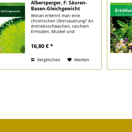
Albersperger, F: Säuren-
Basen-Gleichgewicht
Woran erkennt man eine
chronischen Übersäuerung? An
Antriebsschwächen, raschem
Ermüden, Muskel und
Gelenkbeschwerden und
Problemen der Haut. Ist der
16,80 € *
Körper übersäuert leidet der
gesamte Organismus. Alle
Organe leiden und regieren...
Vergleichen
Merken