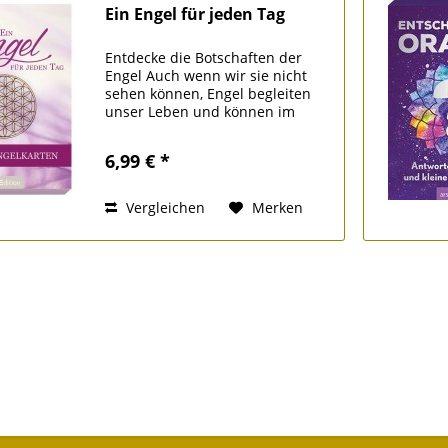
Ein Engel für jeden Tag
Entdecke die Botschaften der
Engel Auch wenn wir sie nicht
sehen können, Engel begleiten
unser Leben und können im
Alltag eine große Hilfe sein.
Manchmal möchten wir auf ihre
6,99 € *
Weisheit zurückgreifen, brauchen
Unterstützung oder eine...
Vergleichen
Merken