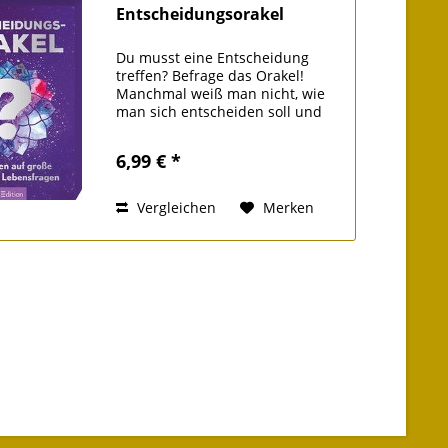
Entscheidungsorakel
Du musst eine Entscheidung
treffen? Befrage das Orakel!
Manchmal weiß man nicht, wie
man sich entscheiden soll und
braucht einen Stups in die
richtige Richtung. Vielleicht
6,99 € *
möchte man einen großen Traum
verwirklichen und zweifelt
daran,...
Vergleichen
Merken