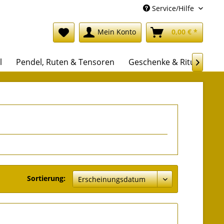
Service/Hilfe
Mein Konto
0,00 € *
l
Pendel, Ruten & Tensoren
Geschenke & Rituale

Sortierung: