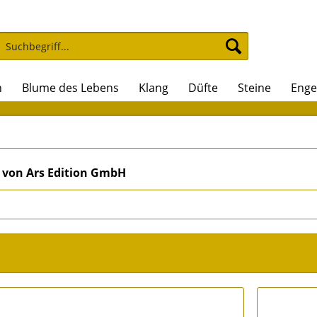
n
Blume des Lebens
Klang
Düfte
Steine
Enge
 von Ars Edition GmbH