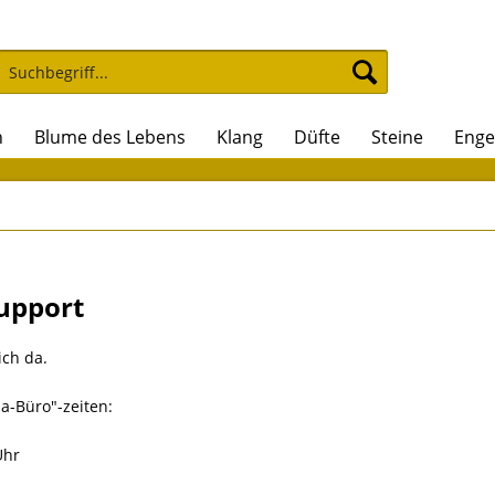
n
Blume des Lebens
Klang
Düfte
Steine
Enge
Support
ich da.
a-Büro"-zeiten:
Uhr