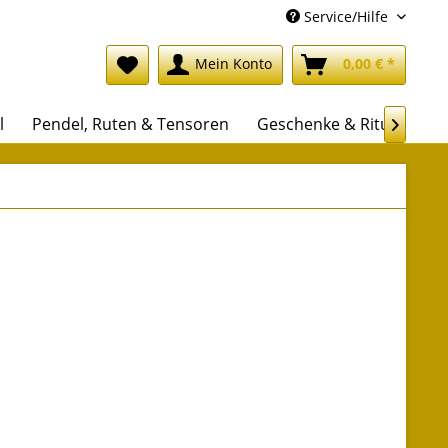
Service/Hilfe
Mein Konto
0,00 € *
l
Pendel, Ruten & Tensoren
Geschenke & Rituale
