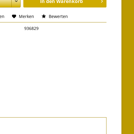
In den
Warenkorb
hen
Merken
Bewerten
936829