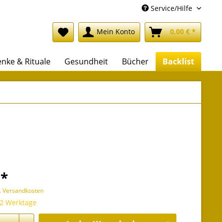
Service/Hilfe
Mein Konto
0,00 € *
nke & Rituale
Gesundheit
Bücher
Backlist
 *
l. Versandkosten
 2 Werktage