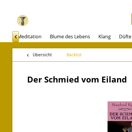
akel
Meditation
Blume des Lebens
Klang
Düfte

Übersicht
Backlist
Der Schmied vom Eiland