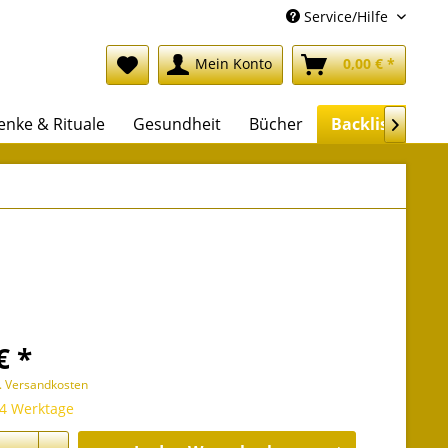
Service/Hilfe
Mein Konto
0,00 € *
nke & Rituale
Gesundheit
Bücher
Backlist

€ *
l. Versandkosten
 4 Werktage