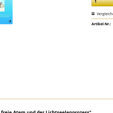
Vergleic
Artikel-Nr.:
r freie Atem und der Lichtseelenprozess"