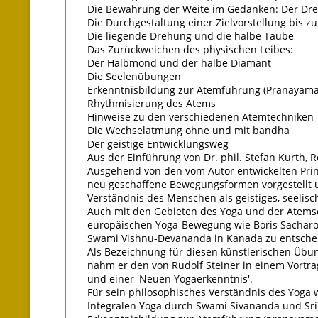
Die Bewahrung der Weite im Gedanken: Der Dre
Die Durchgestaltung einer Zielvorstellung bis z
Die liegende Drehung und die halbe Taube
Das Zurückweichen des physischen Leibes:
Der Halbmond und der halbe Diamant
Die Seelenübungen
Erkenntnisbildung zur Atemführung (Pranayama) 
Rhythmisierung des Atems
Hinweise zu den verschiedenen Atemtechniken
Die Wechselatmung ohne und mit bandha
Der geistige Entwicklungsweg
Aus der Einführung von Dr. phil. Stefan Kurth, 
Ausgehend von den vom Autor entwickelten Prinz
neu geschaffene Bewegungsformen vorgestellt u
Verständnis des Menschen als geistiges, seelis
Auch mit den Gebieten des Yoga und der Atemschu
europäischen Yoga-Bewegung wie Boris Sacharow 
Swami Vishnu-Devananda in Kanada zu entsche
Als Bezeichnung für diesen künstlerischen Übun
nahm er den von Rudolf Steiner in einem Vortra
und einer 'Neuen Yogaerkenntnis'.
Für sein philosophisches Verständnis des Yoga
Integralen Yoga durch Swami Sivananda und Sr