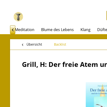
rakel
Meditation
Blume des Lebens
Klang
Düft

Übersicht
Backlist
Grill, H: Der freie Atem 