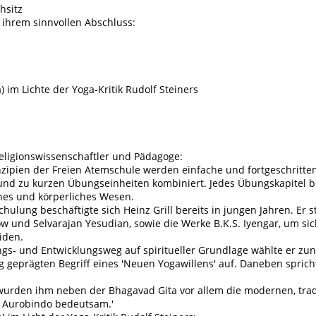
hsitz
u ihrem sinnvollen Abschluss:
im Lichte der Yoga-Kritik Rudolf Steiners
Religionswissenschaftler und Pädagoge:
ipien der Freien Atemschule werden einfache und fortgeschrittene
nd zu kurzen Übungseinheiten kombiniert. Jedes Übungskapitel b
ches und körperliches Wesen.
lung beschäftigte sich Heinz Grill bereits in jungen Jahren. Er s
und Selvarajan Yesudian, sowie die Werke B.K.S. Iyengar, um sich
iden.
gs- und Entwicklungsweg auf spiritueller Grundlage wählte er zun
g geprägten Begriff eines 'Neuen Yogawillens' auf. Daneben spric
 wurden ihm neben der Bhagavad Gita vor allem die modernen, tr
i Aurobindo bedeutsam.'