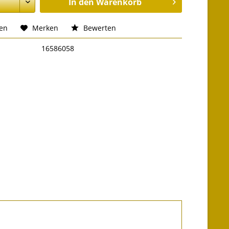
In den
Warenkorb
hen
Merken
Bewerten
16586058