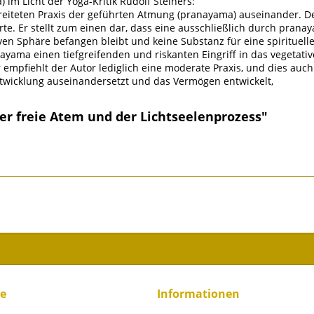
im Licht der Yoga-Kritik Rudolf Steiners:
breiteten Praxis der geführten Atmung (pranayama) auseinander. De
erte. Er stellt zum einen dar, dass eine ausschließlich durch pra
iven Sphäre befangen bleibt und keine Substanz für eine spirituell
anayama einen tiefgreifenden und riskanten Eingriff in das vegetati
 empfiehlt der Autor lediglich eine moderate Praxis, und dies auc
wicklung auseinandersetzt und das Vermögen entwickelt,
Der freie Atem und der Lichtseelenprozess"
ce
Informationen