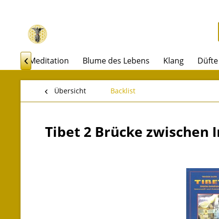
akel
Meditation
Blume des Lebens
Klang
Düfte

Übersicht
Backlist
Tibet 2 Brücke zwischen