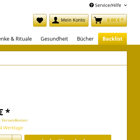
Service/Hilfe
Mein Konto
0,00 € *
nke & Rituale
Gesundheit
Bücher
Backlist
€ *
l. Versandkosten
 4 Werktage