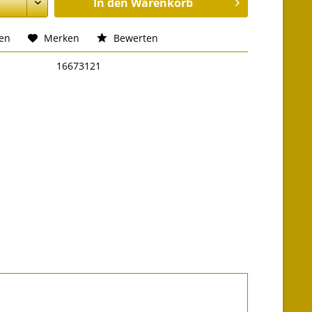
In den
Warenkorb
hen
Merken
Bewerten
16673121