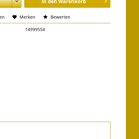
In den
Warenkorb
hen
Merken
Bewerten
14999554