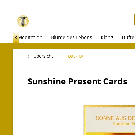
akel
Meditation
Blume des Lebens
Klang
Düfte

Übersicht
Backlist
Sunshine Present Cards