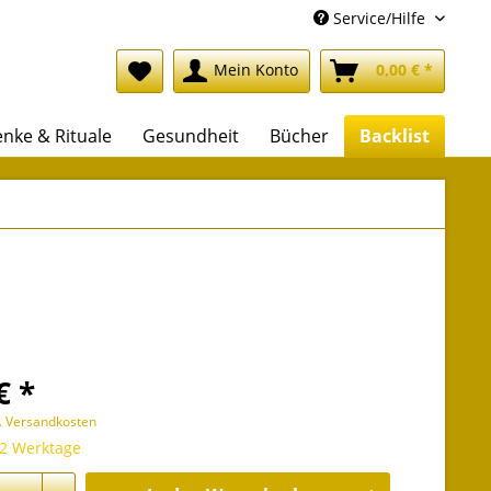
Service/Hilfe
Mein Konto
0,00 € *
nke & Rituale
Gesundheit
Bücher
Backlist
€ *
l. Versandkosten
 2 Werktage