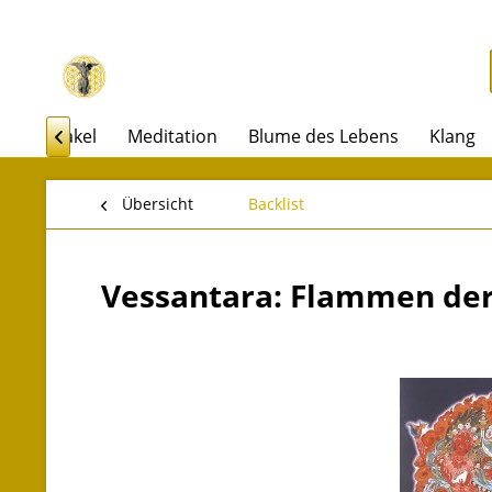
rot & Orakel
Meditation
Blume des Lebens
Klang

Übersicht
Backlist
Vessantara: Flammen de