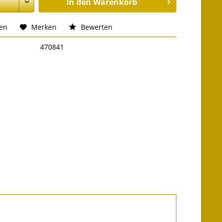
In den
Warenkorb
hen
Merken
Bewerten
470841