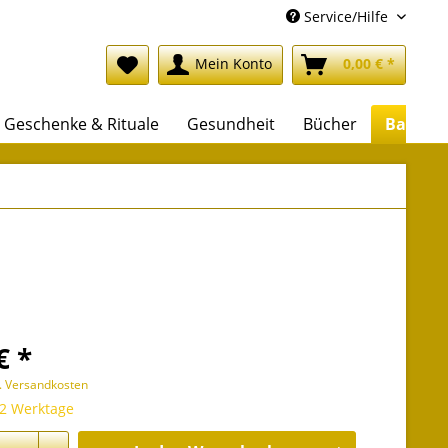
Service/Hilfe
Mein Konto
0,00 € *
Geschenke & Rituale
Gesundheit
Bücher
Backlis
€ *
l. Versandkosten
 2 Werktage