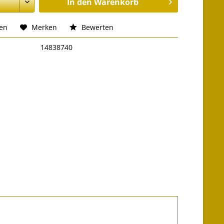
In den
Warenkorb
hen
Merken
Bewerten
14838740