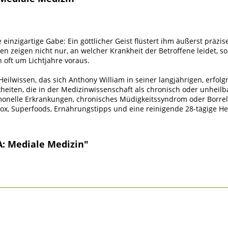
ne einzigartige Gabe: Ein göttlicher Geist flüstert ihm äußerst prä
n zeigen nicht nur, an welcher Krankheit der Betroffene leidet, s
 oft um Lichtjahre voraus.
Heilwissen, das sich Anthony William in seiner langjährigen, erfol
heiten, die in der Medizinwissenschaft als chronisch oder unheilb
hormonelle Erkrankungen, chronisches Müdigkeitssyndrom oder Borr
ox, Superfoods, Ernährungstipps und eine reinigende 28-tägige Hei
A: Mediale Medizin"