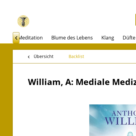
akel
Meditation
Blume des Lebens
Klang
Düfte

Übersicht
Backlist
William, A: Mediale Medi