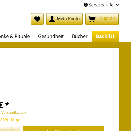
Service/Hilfe
Mein Konto
0,00 € *
nke & Rituale
Gesundheit
Bücher
Backlist
€ *
l. Versandkosten
 2 Werktage