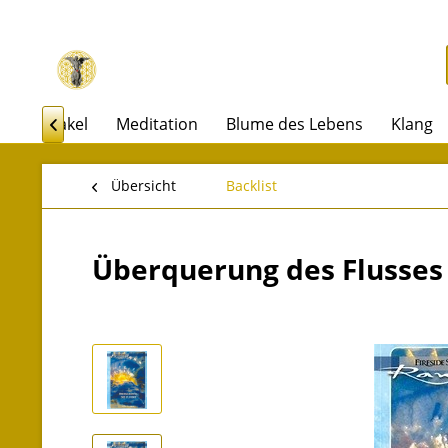
rot & Orakel
Meditation
Blume des Lebens
Klang

Übersicht
Backlist
Überquerung des Flusses