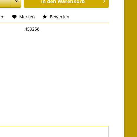
In den
Warenkorb
hen
Merken
Bewerten
459258