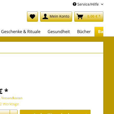
Service/Hilfe
Mein Konto
0,00 € *
Geschenke & Rituale
Gesundheit
Bücher
Backlis
€ *
l. Versandkosten
 2 Werktage