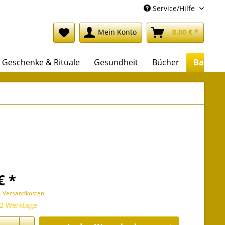
Service/Hilfe
Mein Konto
0,00 € *
Geschenke & Rituale
Gesundheit
Bücher
Backlis
€ *
l. Versandkosten
 2 Werktage