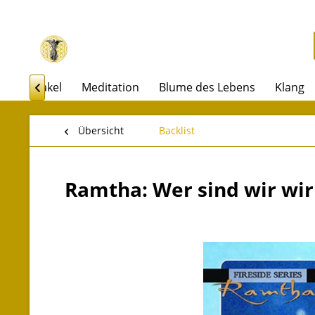
rot & Orakel
Meditation
Blume des Lebens
Klang

Übersicht
Backlist
Ramtha: Wer sind wir wir