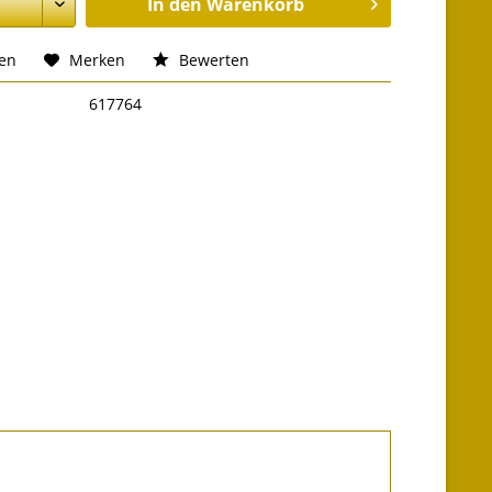
In den
Warenkorb
hen
Merken
Bewerten
617764