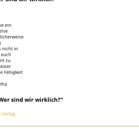
se ein
eise
licherweise
s
 nicht in
n euch
it zu
nloser
e Fähigkeit
mtha
er sind wir wirklich?"
t Verlag