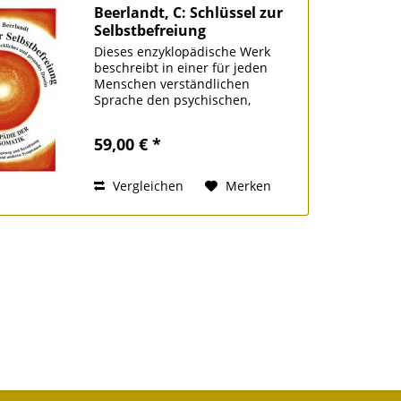
Beerlandt, C: Schlüssel zur
Selbstbefreiung
Dieses enzyklopädische Werk
beschreibt in einer für jeden
Menschen verständlichen
Sprache den psychischen,
emotionalen Ursprung von ca.
1300 Erkrankungen und deren
59,00 € *
Überwindung. Es beinhaltet auch
faszinierende Kapitel über die...
Vergleichen
Merken