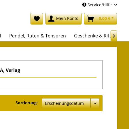
Service/Hilfe
Mein Konto
0,00 € *
l
Pendel, Ruten & Tensoren
Geschenke & Rituale

A, Verlag
Sortierung: