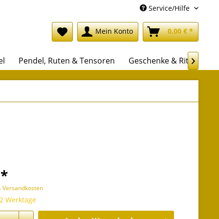
Service/Hilfe
Mein Konto
0,00 € *
el
Pendel, Ruten & Tensoren
Geschenke & Rituale

 *
l. Versandkosten
 2 Werktage