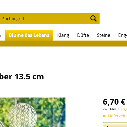
n
Blume des Lebens
Klang
Düfte
Steine
Eng
ber 13.5 cm
6,70 €
inkl. MwSt.
zzg
Lieferzeit