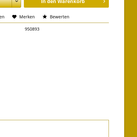
In den
Warenkorb
hen
Merken
Bewerten
950893