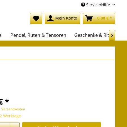
Service/Hilfe
Mein Konto
0,00 € *
el
Pendel, Ruten & Tensoren
Geschenke & Rituale

€ *
l. Versandkosten
 2 Werktage