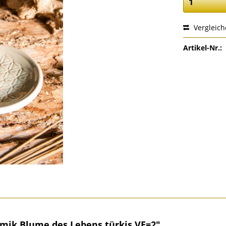
Vergleic
Artikel-Nr.:
mik Blume des Lebens türkis VE=2"