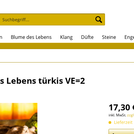
n
Blume des Lebens
Klang
Düfte
Steine
Eng
s Lebens türkis VE=2
17,30 
inkl. MwSt.
zzg
Lieferzeit