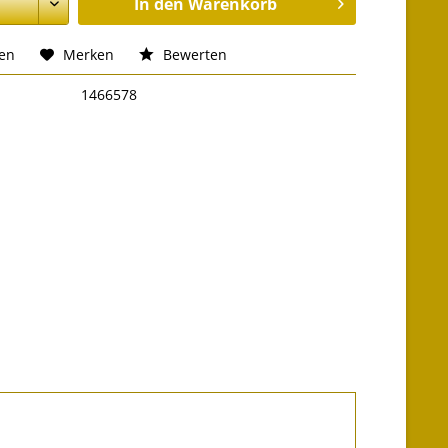
In den
Warenkorb
hen
Merken
Bewerten
1466578