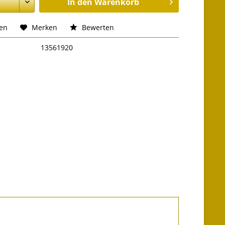
In den
Warenkorb
hen
Merken
Bewerten
13561920