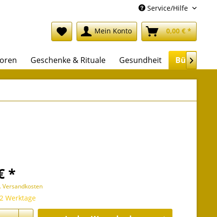
Service/Hilfe
Mein Konto
0,00 € *
soren
Geschenke & Rituale
Gesundheit
Bücher

€ *
l. Versandkosten
 2 Werktage