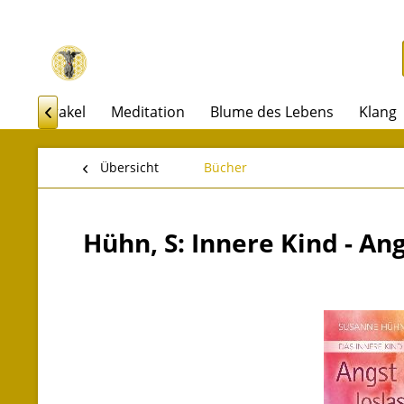
arot & Orakel
Meditation
Blume des Lebens
Klang

Übersicht
Bücher
Hühn, S: Innere Kind - An