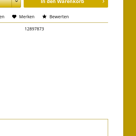
In den
Warenkorb
hen
Merken
Bewerten
12897873