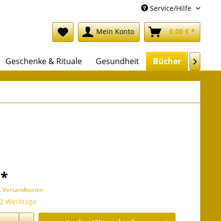
Service/Hilfe
Mein Konto
0,00 € *
Geschenke & Rituale
Gesundheit
Bücher
Backlis

 *
l. Versandkosten
 2 Werktage