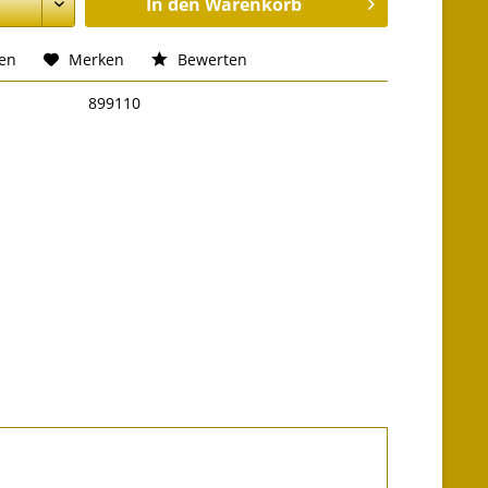
In den
Warenkorb
hen
Merken
Bewerten
899110