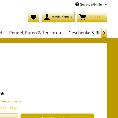
Service/Hilfe
Mein Konto
0,00 € *
l
Pendel, Ruten & Tensoren
Geschenke & Rituale

 *
l. Versandkosten
 2 Werktage