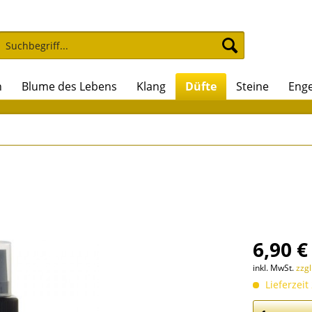
n
Blume des Lebens
Klang
Düfte
Steine
Enge
6,90 €
inkl. MwSt.
zzg
Lieferzeit