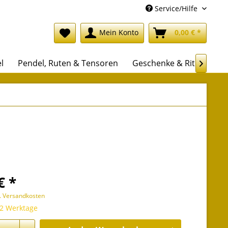
Service/Hilfe
Mein Konto
0,00 € *
l
Pendel, Ruten & Tensoren
Geschenke & Rituale

€ *
l. Versandkosten
 2 Werktage