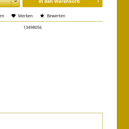
In den
Warenkorb
hen
Merken
Bewerten
13498056