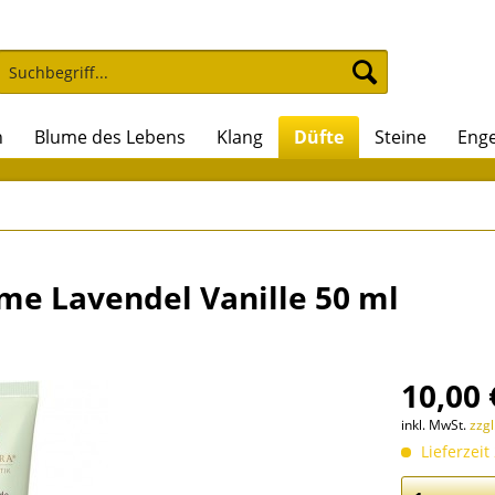
n
Blume des Lebens
Klang
Düfte
Steine
Enge
e Lavendel Vanille 50 ml
10,00 
inkl. MwSt.
zzg
Lieferzeit