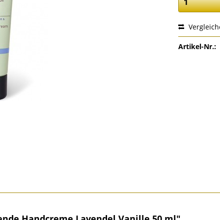
Vergleic
Artikel-Nr.:
ende Handcreme Lavendel Vanille 50 ml"