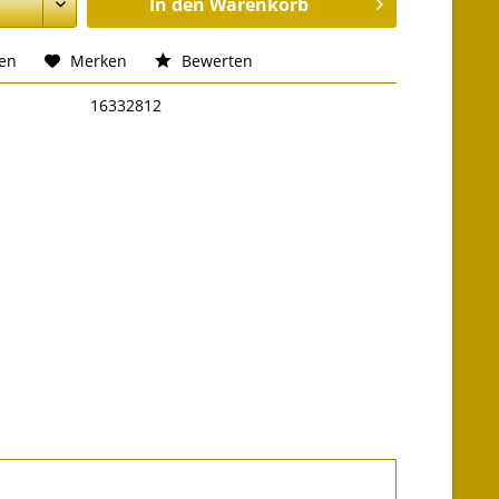
In den
Warenkorb
hen
Merken
Bewerten
16332812