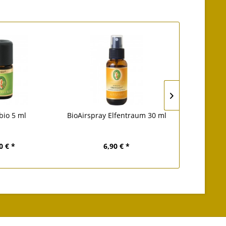
bio 5 ml
BioAirspray Elfentraum 30 ml
Duftmischun
0 € *
6,90 € *
8,