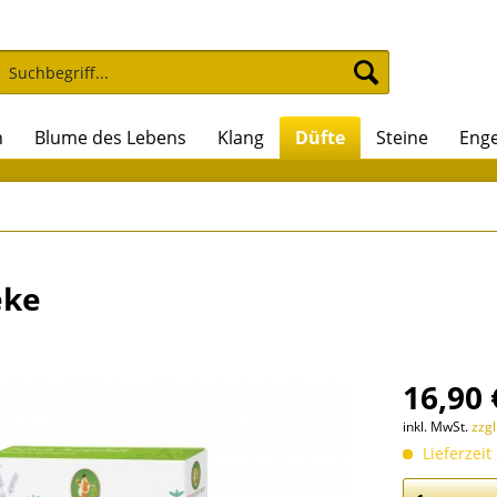
n
Blume des Lebens
Klang
Düfte
Steine
Enge
eke
16,90 
inkl. MwSt.
zzg
Lieferzeit