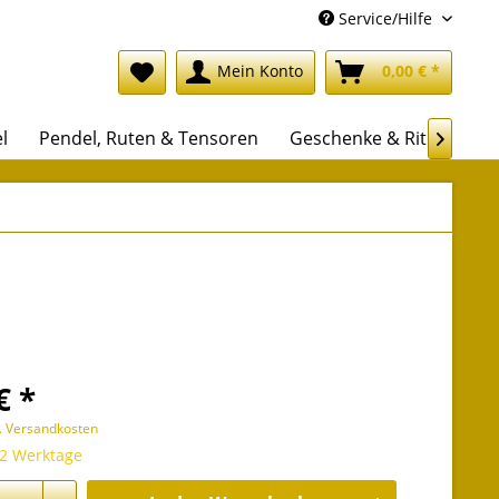
Service/Hilfe
Mein Konto
0,00 € *
l
Pendel, Ruten & Tensoren
Geschenke & Rituale

€ *
l. Versandkosten
 2 Werktage