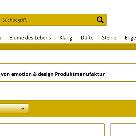
n
Blume des Lebens
Klang
Düfte
Steine
Enge
 von emotion & design Produktmanufaktur