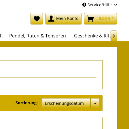
Service/Hilfe
Mein Konto
0,00 € *
l
Pendel, Ruten & Tensoren
Geschenke & Rituale

Sortierung: