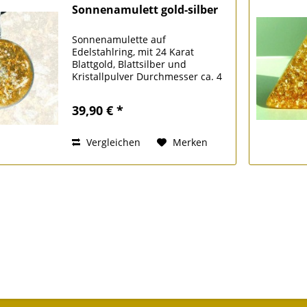
Sonnenamulett gold-silber
Sonnenamulette auf
Edelstahlring, mit 24 Karat
Blattgold, Blattsilber und
Kristallpulver Durchmesser ca. 4
cm (ohne Kette) Das Leben wird
von einer tiefen spirituellen
39,90 € *
Verbindung zum Kosmos und zur
Muttersonne bestimmt. Die
Kraft...
Vergleichen
Merken