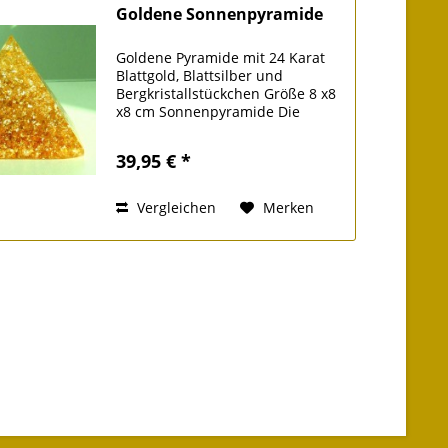
Goldene Sonnenpyramide
Goldene Pyramide mit 24 Karat
Blattgold, Blattsilber und
Bergkristallstückchen Größe 8 x8
x8 cm Sonnenpyramide Die
einzigartige Optik der Pyramide
entsteht durch ein
39,95 € *
Zusammenspiel von
Bergkristalllsteinchen, 24 Karat
Blattgold und reinem...
Vergleichen
Merken