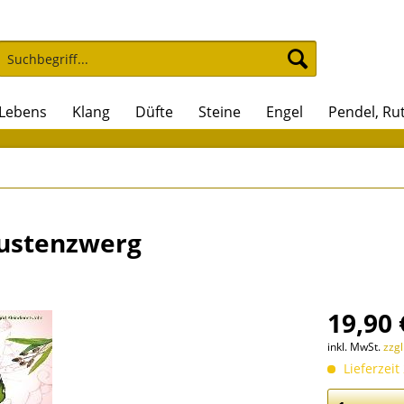
 Lebens
Klang
Düfte
Steine
Engel
Pendel, Ru
 Hustenzwerg
19,90 
inkl. MwSt.
zzg
Lieferzeit