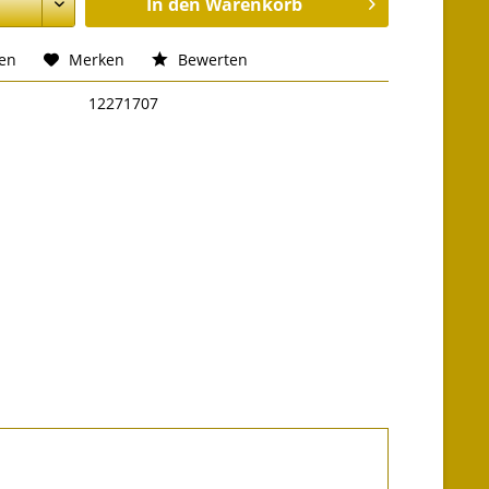
In den
Warenkorb
hen
Merken
Bewerten
12271707