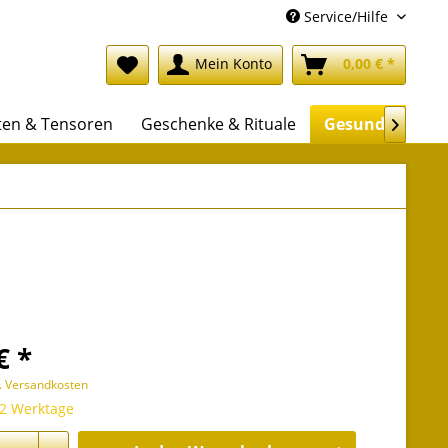
Service/Hilfe
Mein Konto
0,00 € *
ten & Tensoren
Geschenke & Rituale
Gesundheit

€ *
l. Versandkosten
 2 Werktage