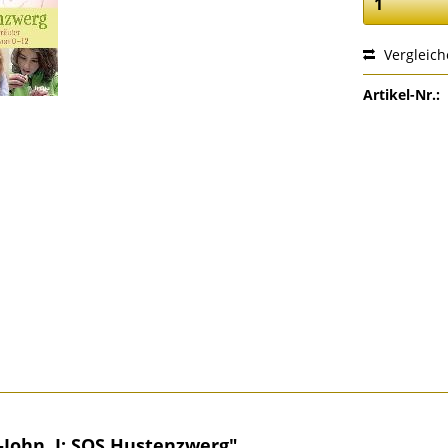
Vergleic
Artikel-Nr.:
John, I: SOS Hustenzwerg"