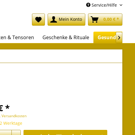
Service/Hilfe
Mein Konto
0,00 € *
ten & Tensoren
Geschenke & Rituale
Gesundheit

€ *
l. Versandkosten
 2 Werktage