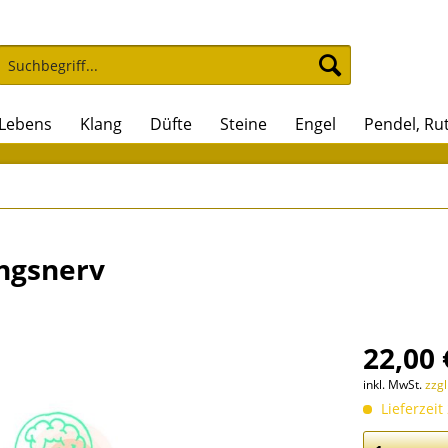
 Lebens
Klang
Düfte
Steine
Engel
Pendel, Ru
ungsnerv
22,00 
inkl. MwSt.
zzg
Lieferzeit