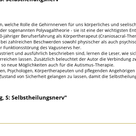
en, welche Rolle die Gehirnnerven für uns körperliches und seelis
er sogenannten Polyvagaltheorie - sie ist eine der wichtigsten En
0-jähriger Berufserfahrung als Körpertherapeut (Craniosacral-Ther
lt bei zahlreichen Beschwerden sowohl physischer als auch psychis
 Funktionsstörung des Vagusnervs her.
ustriert und ausführlich beschrieben sind, lernen die Leser, wie s
eichen lassen. Zusätzlich beleuchtet der Autor die Verbindung 
so neue Möglichkeiten auch für die Autismus-Therapie.
ten, Psychologen, Körpertherapeuten und pflegenden Angehörigen 
Zustand von Sicherheit gelangen zu lassen, damit die Selbstheilun
, S: Selbstheilungsnerv"