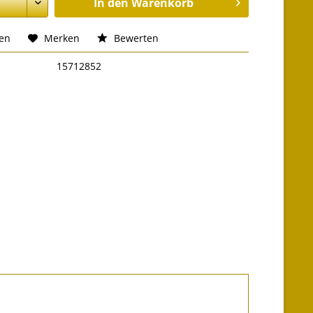
In den
Warenkorb
hen
Merken
Bewerten
15712852