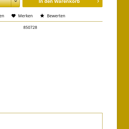
In den
Warenkorb
hen
Merken
Bewerten
850728