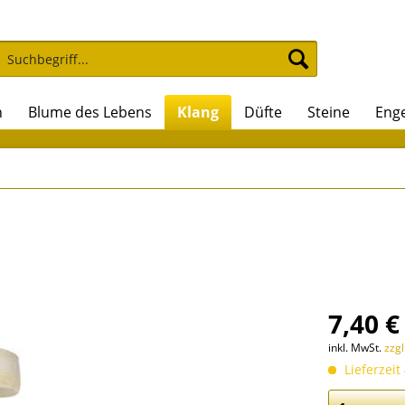
n
Blume des Lebens
Klang
Düfte
Steine
Enge
7,40 €
inkl. MwSt.
zzg
Lieferzeit