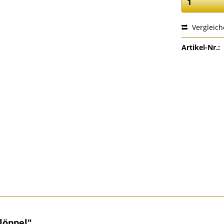
Vergleic
Artikel-Nr.:
löppel"