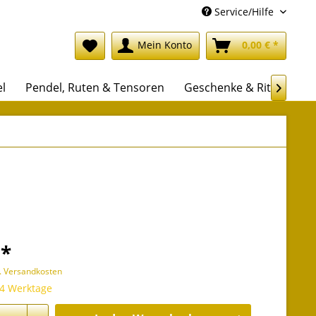
Service/Hilfe
Mein Konto
0,00 € *
l
Pendel, Ruten & Tensoren
Geschenke & Rituale

 *
l. Versandkosten
 4 Werktage