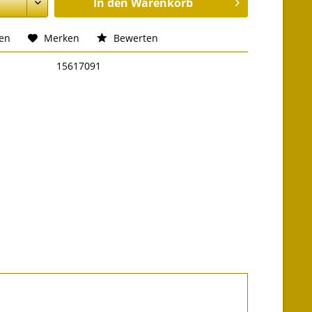
In den
Warenkorb
hen
Merken
Bewerten
15617091