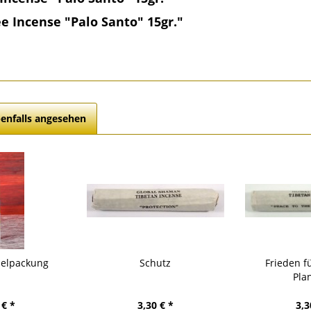
e Incense "Palo Santo" 15gr."
enfalls angesehen
zelpackung
Schutz
Frieden f
Pla
 € *
3,30 € *
3,3