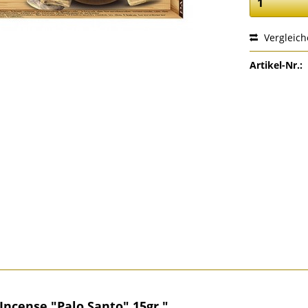
Vergleic
Artikel-Nr.:
ncense "Palo Santo" 15gr."