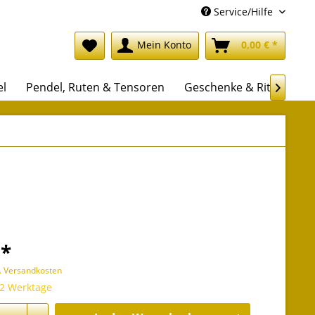
Service/Hilfe
Mein Konto
0,00 € *
el
Pendel, Ruten & Tensoren
Geschenke & Rituale

 *
l. Versandkosten
 2 Werktage