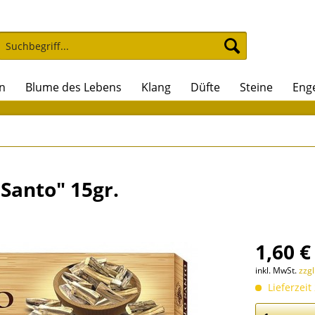
n
Blume des Lebens
Klang
Düfte
Steine
Eng
Santo" 15gr.
1,60 €
inkl. MwSt.
zzg
Lieferzeit