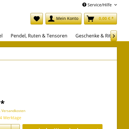
Service/Hilfe
Mein Konto
0,00 € *
el
Pendel, Ruten & Tensoren
Geschenke & Rituale

 *
l. Versandkosten
 4 Werktage