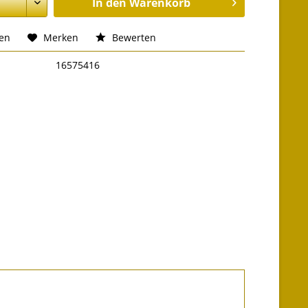
In den
Warenkorb
hen
Merken
Bewerten
16575416