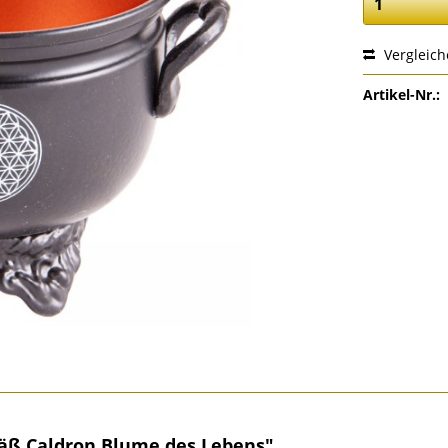
Vergleic
Artikel-Nr.:
äß Caldron Blume des Lebens"