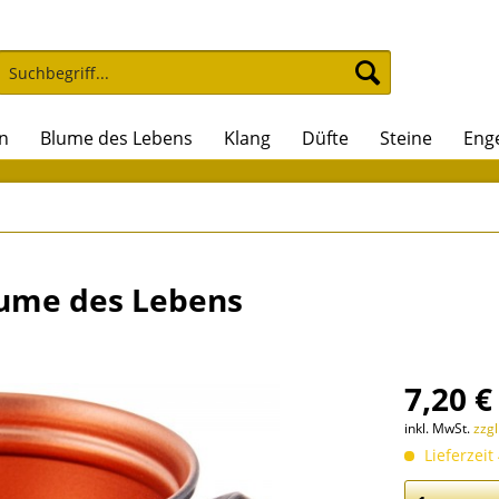
n
Blume des Lebens
Klang
Düfte
Steine
Eng
lume des Lebens
7,20 €
inkl. MwSt.
zzg
Lieferzeit