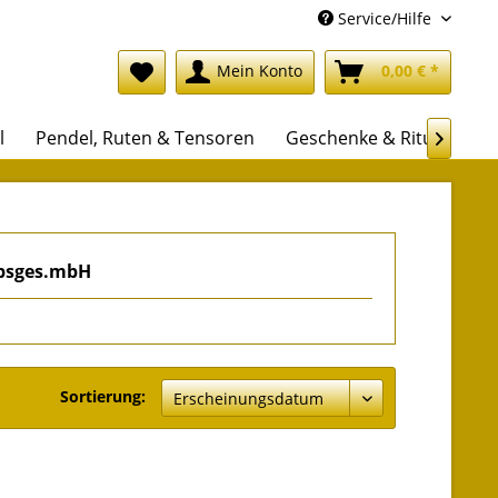
Service/Hilfe
Mein Konto
0,00 € *
l
Pendel, Ruten & Tensoren
Geschenke & Rituale

ebsges.mbH
Sortierung: