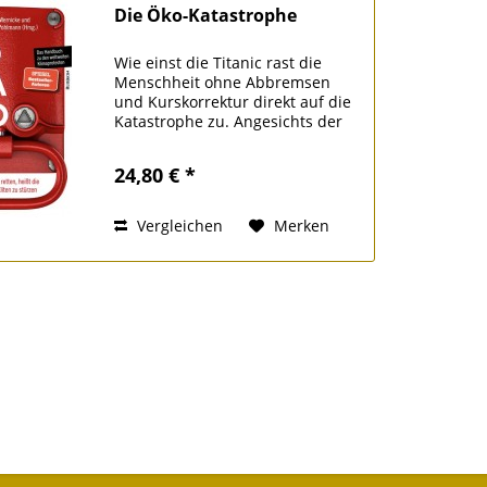
Die Öko-Katastrophe
Wie einst die Titanic rast die
Menschheit ohne Abbremsen
und Kurskorrektur direkt auf die
Katastrophe zu. Angesichts der
seit Jahrzehnten wachsenden
existentiellen Bedrohung durch
24,80 € *
Umweltzerstörung und globale
Erwärmung versagen Politik...
Vergleichen
Merken