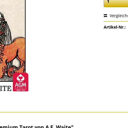
Vergleic
Artikel-Nr.:
emium Tarot von A.E. Waite"