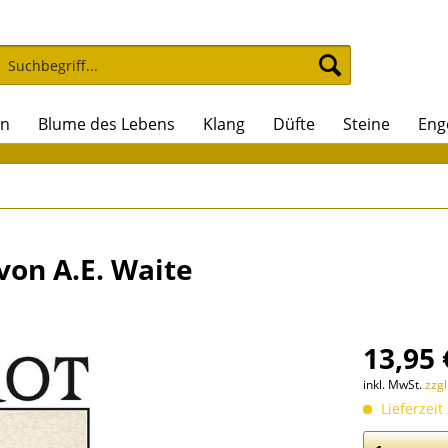
on
Blume des Lebens
Klang
Düfte
Steine
Eng
von A.E. Waite
13,95 
inkl. MwSt.
zzg
Lieferzeit