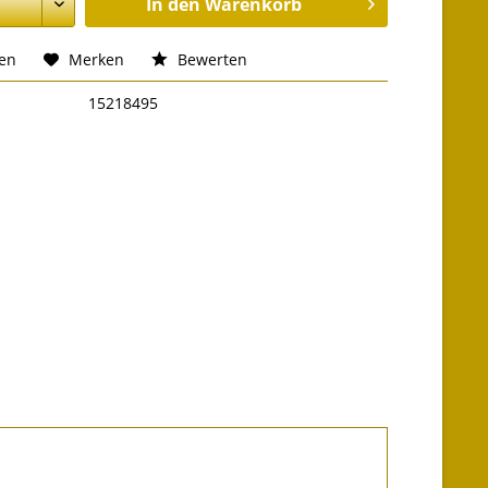
In den
Warenkorb
hen
Merken
Bewerten
15218495