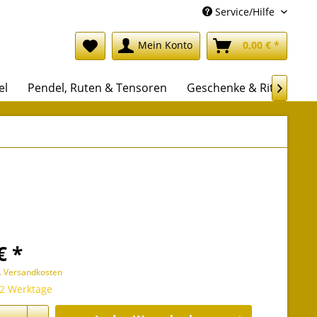
Service/Hilfe
Mein Konto
0,00 € *
el
Pendel, Ruten & Tensoren
Geschenke & Rituale

€ *
l. Versandkosten
 2 Werktage