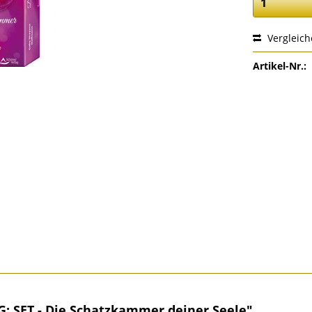
Vergleic
Artikel-Nr.:
: SET - Die Schatzkammer deiner Seele"