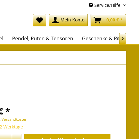
Service/Hilfe
Mein Konto
0,00 € *
el
Pendel, Ruten & Tensoren
Geschenke & Rituale

€ *
l. Versandkosten
 2 Werktage