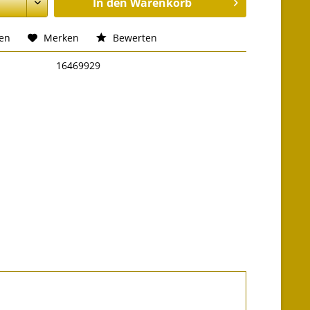
In den
Warenkorb
hen
Merken
Bewerten
16469929