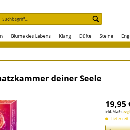
on
Blume des Lebens
Klang
Düfte
Steine
Eng
chatzkammer deiner Seele
19,95 
inkl. MwSt.
zzg
Lieferzeit