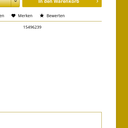
In den
Warenkorb
hen
Merken
Bewerten
15496239