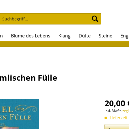
on
Blume des Lebens
Klang
Düfte
Steine
Eng
mlischen Fülle
20,00 
inkl. MwSt.
zzg
Lieferzeit