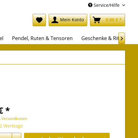
Service/Hilfe
Mein Konto
0,00 € *
el
Pendel, Ruten & Tensoren
Geschenke & Rituale

€ *
l. Versandkosten
 2 Werktage