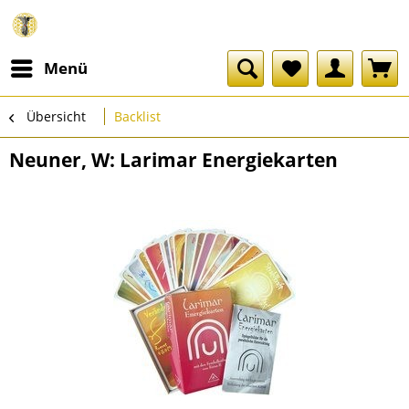
Menü
Übersicht
Backlist
Neuner, W: Larimar Energiekarten