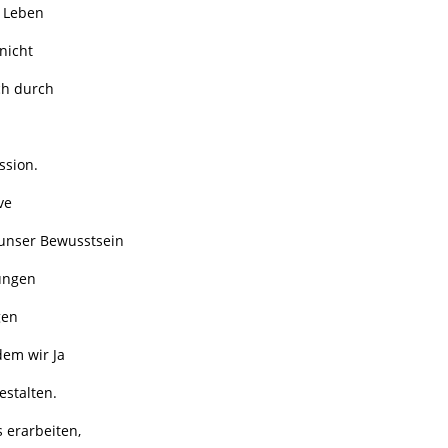
n Leben
nicht
ch durch
ssion.
ve
 unser Bewusstsein
rungen
gen
dem wir Ja
estalten.
 erarbeiten,