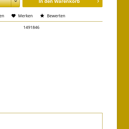
In den
Warenkorb
hen
Merken
Bewerten
1491846