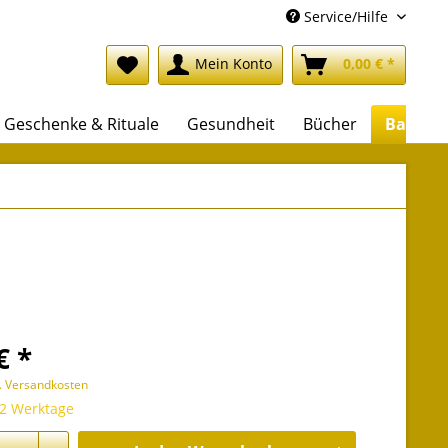
Service/Hilfe
Mein Konto
0,00 € *
Geschenke & Rituale
Gesundheit
Bücher
Backlis
€ *
l. Versandkosten
 2 Werktage