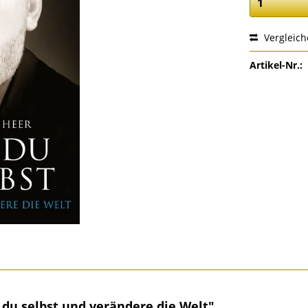
Vergleic
Artikel-Nr.:
 du selbst und verändere die Welt"