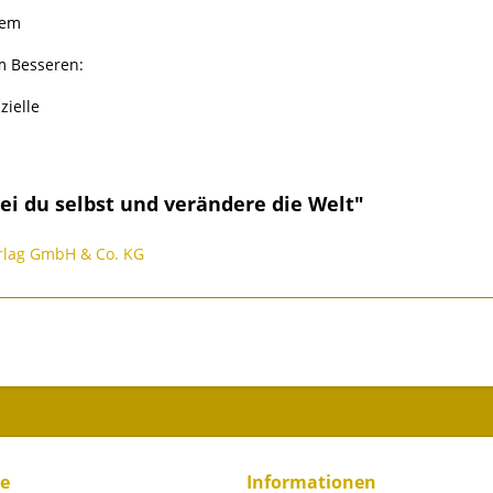
sem
m Besseren:
zielle
ei du selbst und verändere die Welt"
erlag GmbH & Co. KG
ce
Informationen