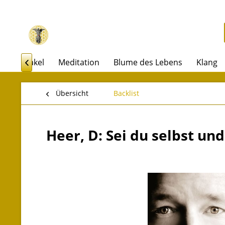
rot & Orakel
Meditation
Blume des Lebens
Klang

Übersicht
Backlist
Heer, D: Sei du selbst un