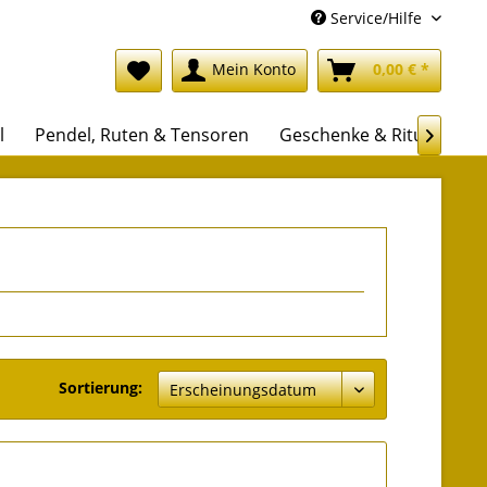
Service/Hilfe
Mein Konto
0,00 € *
l
Pendel, Ruten & Tensoren
Geschenke & Rituale

Sortierung: