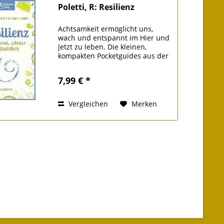
Poletti, R: Resilienz
Achtsamkeit ermöglicht uns,
wach und entspannt im Hier und
Jetzt zu leben. Die kleinen,
kompakten Pocketguides aus der
Reihe Achtsam leben eignen sich
für den unkomplizierten Einstieg
7,99 € *
und sind randvoll mit
Anregungen, Übungen und...
Vergleichen
Merken