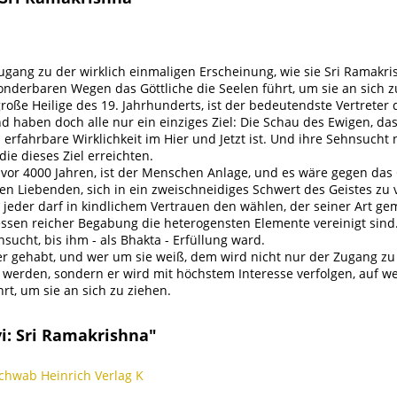
Zugang zu der wirklich einmaligen Erscheinung, wie sie Sri Ramakr
sonderbaren Wegen das Göttliche die Seelen führt, um sie an sich z
roße Heilige des 19. Jahrhunderts, ist der bedeutendste Vertreter 
d haben doch alle nur ein einziges Ziel: Die Schau des Ewigen, das
erfahrbare Wirklichkeit im Hier und Jetzt ist. Und ihre Sehnsucht 
ie dieses Ziel erreichten.
n vor 4000 Jahren, ist der Menschen Anlage, und es wäre gegen das
en Liebenden, sich in ein zweischneidiges Schwert des Geistes zu 
jeder darf in kindlichem Vertrauen den wählen, der seiner Art gem
essen reicher Begabung die heterogensten Elemente vereinigt sin
ucht, bis ihm - als Bhakta - Erfüllung ward.
r gehabt, und wer um sie weiß, dem wird nicht nur der Zugang zu e
t werden, sondern er wird mit höchstem Interesse verfolgen, auf we
t, um sie an sich zu ziehen.
i: Sri Ramakrishna"
Schwab Heinrich Verlag K