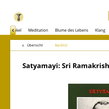
rot & Orakel
Meditation
Blume des Lebens
Klang

Übersicht
Backlist
Satyamayi: Sri Ramakris