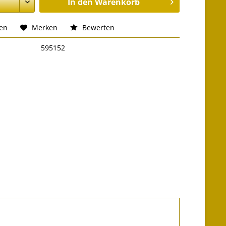
In den
Warenkorb
hen
Merken
Bewerten
595152