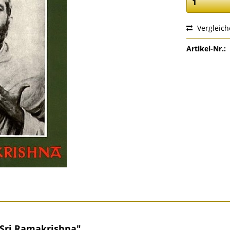
Vergleic
Artikel-Nr.:
 Sri Ramakrishna"