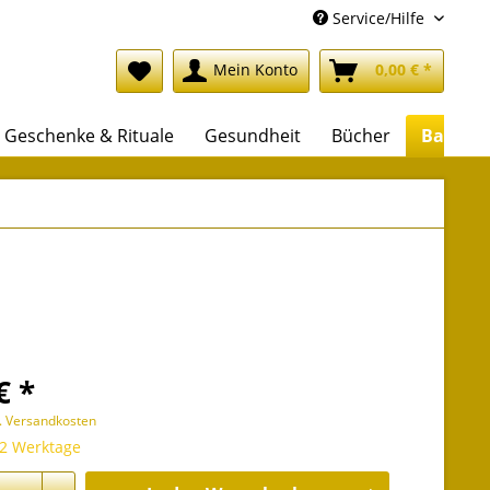
Service/Hilfe
Mein Konto
0,00 € *
Geschenke & Rituale
Gesundheit
Bücher
Backlis
€ *
l. Versandkosten
 2 Werktage