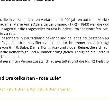
die in verschiedensten Varianten seit 200 Jahren auf dem Markt s
Madame) Marie Anne Adelaide Lenormand (1772 - 1843) war die wo
ussagen für die Fragesteller zu fast hundert Prozent eintrafen. Si
ie zu rate.
 besonders in Deutschland bekannt und beliebt sind, bestehen aus 
nfolge. Alle sind mit Ziffern von 1 - 36 durchnummeriert, viele tra
uz von 6 - 10, Bube, Dame, König, Ass) und / oder Reime, die sich 
t die Reihenfolge und Nummerierung gleich. Lediglich die Karte Nr.
bildet sind.
t gereimten Versen zusätzlich ausgestattet und die Nr. 12 heißt 'E
d Orakelkarten - rote Eule"
Königsfurt-Urania, Königsfurt-Urania Verlag