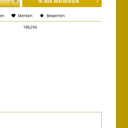
In den
Warenkorb
hen
Merken
Bewerten
186294