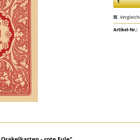
Vergleic
Artikel-Nr.:
rakelkarten - rote Eule"