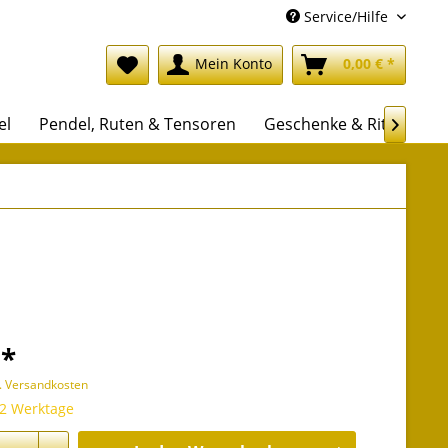
Service/Hilfe
Mein Konto
0,00 € *
el
Pendel, Ruten & Tensoren
Geschenke & Rituale

 *
l. Versandkosten
 2 Werktage