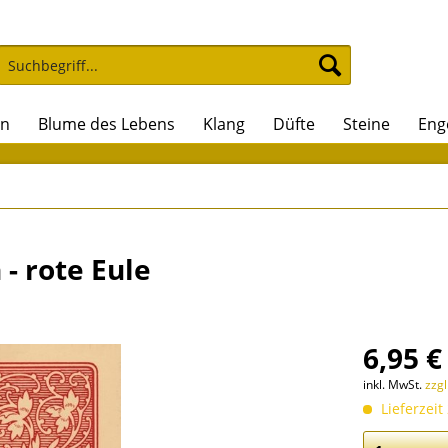
on
Blume des Lebens
Klang
Düfte
Steine
Eng
- rote Eule
6,95 €
inkl. MwSt.
zzg
Lieferzeit